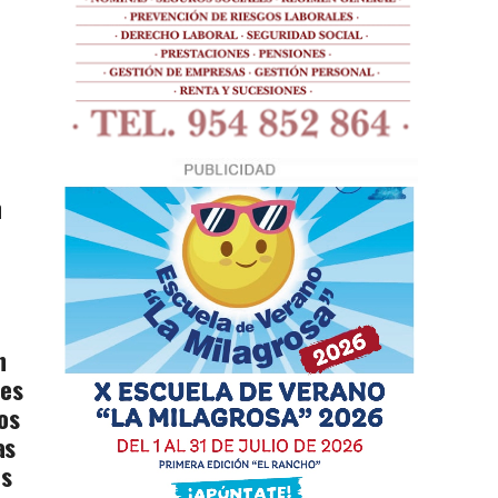
n
n
tes
os
as
os