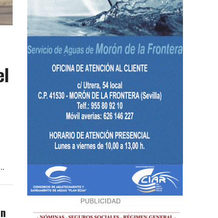
el
..
an