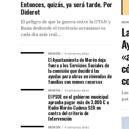
Entonces, quizás, ya será tarde. Por
Diderot
El peligro de que la guerra entre la OTAN y
MOR
L
Rusia desborde el territorio ucraniano es
cada día más real....
A
«
MORÓN
4 semanas atrás
El Ayuntamiento de Morón deja
c
fuera a los Servicios Sociales de
la comisión que decidirá las
ayudas para obras en viviendas de
c
familias con menos recursos
MORÓN
4 semanas atrás
Las
El PSOE en el gobierno municipal
pat
aprueba pagar más de 3.000 € a
Radio Morón-Cadena SER en
contra del criterio de
Intervención
MORÓN
4 semanas atrás