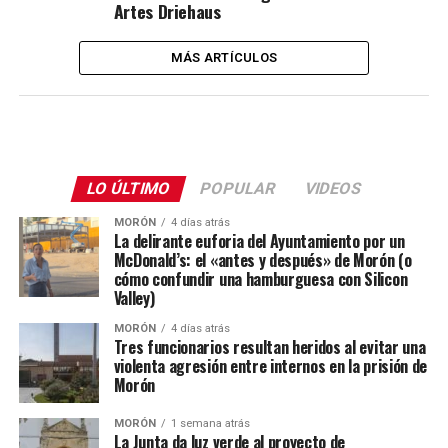
Artes Driehaus
MÁS ARTÍCULOS
LO ÚLTIMO
POPULAR
VIDEOS
MORÓN
4 días atrás
La delirante euforia del Ayuntamiento por un
McDonald’s: el «antes y después» de Morón (o
cómo confundir una hamburguesa con Silicon
Valley)
MORÓN
4 días atrás
Tres funcionarios resultan heridos al evitar una
violenta agresión entre internos en la prisión de
Morón
MORÓN
1 semana atrás
La Junta da luz verde al proyecto de