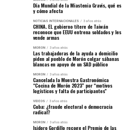
Día Mundial de la Miastenia Gravis, qué es
y cómo afecta
NOTICIAS INTERNACIONALES
3 años atrás
CHINA. EL gobierno títere de Taiwán
reconoce que EEUU entrena soldados y les
vende armas
MORÓN
3 años atrás
Las trabajadoras de la ayuda a domicilio
piden al pueblo de Morón colgar sábanas
blancas en apoyo de un SAD público
MORÓN
3 años atrás
Cancelada la Muestra Gastronómica
“Cocina de Morón 2023” por “motivos
logísticos y falta de participantes”
VIDEOS
3 años atrás
Cuba: ¿fraude electoral o democracia
radical?
MORÓN
3 años atrás
Isidoro Gordillo recoge el Premio de las