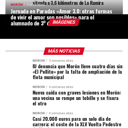
situada a 3,6 kilómetros de La Ramira
MORÓN
4 años atrás
Jornada en Paradas «Amor 3.0: otras formas
de vivir el amor son posibles» para el
alumnado de 3⁰ de ESO
IMÁGENES
MÁS NOTICIAS
MORÓN
3 semanas atrás
IU denuncia que Morón lleve cuatro días sin
«El Pollito» por la falta de ampliación de la
flota municipal
MORÓN
4 semanas atrás
Nueva caída con graves lesiones en Morón:
una vecina se rompe un tobillo y se fisura
el otro
MORÓN
4 semanas atrás
Casi 20.000 euros para un solo día de
carrera: el coste de la XLV Vuelta Pedestre