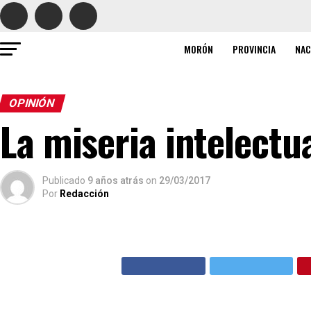
MORÓN
PROVINCIA
NAC
OPINIÓN
La miseria intelectu
Publicado
9 años atrás
on
29/03/2017
Por
Redacción