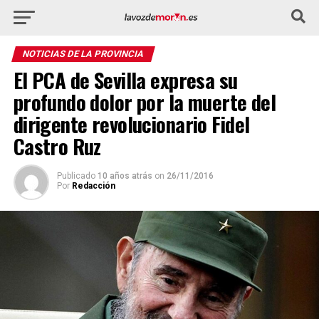
NOTICIAS DE LA PROVINCIA
El PCA de Sevilla expresa su
profundo dolor por la muerte del
dirigente revolucionario Fidel
Castro Ruz
Publicado
10 años atrás
on
26/11/2016
Por
Redacción