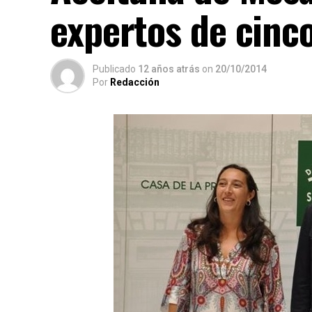
expertos de cinc
Publicado
12 años atrás
on
20/10/2014
Por
Redacción