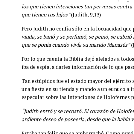
los que tienen intenciones tan perversas contra t
que tienen tus hijos”
(Judith, 9,13)
Pero Judith no confía sólo en la locuacidad que
viuda, se bañó y se perfumó, se peinó, se cubrió 
que se ponía cuando vivía su marido Manasés”
(
Por lo que cuenta la Biblia dejó alelados a todo
iba de espía, a darles información de lo que pas
Tan estúpidos fue el estado mayor del ejército a
una fiesta en su tienda y mando a un eunuco a in
especular sobre las intenciones de Holofernes po
“Judith entró y se recostó. El corazón de Holofer
ardiente deseo de poseerla, desde que la había v
Estaba tan feliz que se emborrachó. Como prev