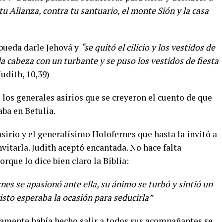
u Alianza, contra tu santuario, el monte Sión y la casa
 pueda darle Jehová y
“se quitó el cilicio y los vestidos de
la cabeza con un turbante y se puso los vestidos de fiesta
Judith, 10,39)
s los generales asirios que se creyeron el cuento de que
aba en Betulia.
sirio y el generalísimo Holofernes que hasta la invitó a
vitarla. Judith aceptó encantada. No hace falta
rque lo dice bien claro la Biblia:
nes se apasionó ante ella, su ánimo se turbó y sintió un
isto esperaba la ocasión para seducirla”
iamente había hecho salir a todos sus acompañantes se