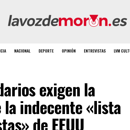
NCIA
NACIONAL
DEPORTE
OPINIÓN
ENTREVISTAS
LVM CULT
arios exigen la
 la indecente «lista
istas» de EEUU