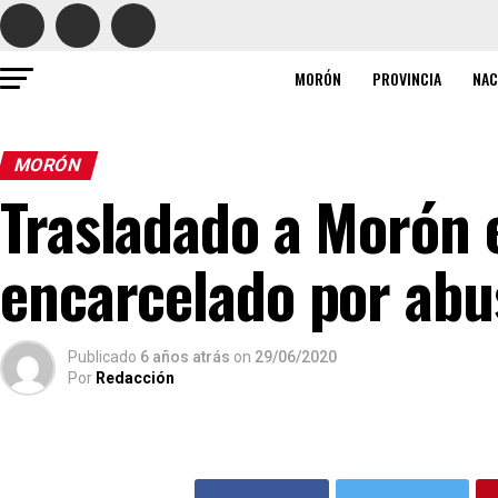
MORÓN
PROVINCIA
NAC
MORÓN
Trasladado a Morón e
encarcelado por abu
Publicado
6 años atrás
on
29/06/2020
Por
Redacción