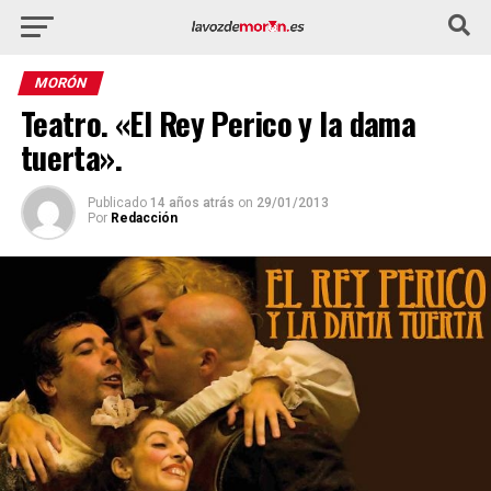
MORÓN
Teatro. «El Rey Perico y la dama
tuerta».
Publicado
14 años atrás
on
29/01/2013
Por
Redacción