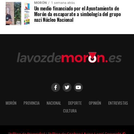
MORÓN
1 semana atrás
Un medio financiado por el Ayuntamiento de
Morón da escaparate a simbología del grupo
nazi Núcleo Nacional
MORÓN
PROVINCIA
NACIONAL
DEPORTE
OPINIÓN
ENTREVISTAS
CULTURA
Política de Privacidad
|
Política de Cookies
|
Aviso Legal
Copyright ©