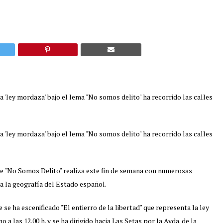
a 'ley mordaza' bajo el lema "No somos delito" ha recorrido las calles
a 'ley mordaza' bajo el lema "No somos delito" ha recorrido las calles
e "No Somos Delito" realiza este fin de semana con numerosas
a la geografía del Estado español.
e ha escenificado "El entierro de la libertad" que representa la ley
 las 12.00 h. y se ha dirigido hacia Las Setas por la Avda. de la