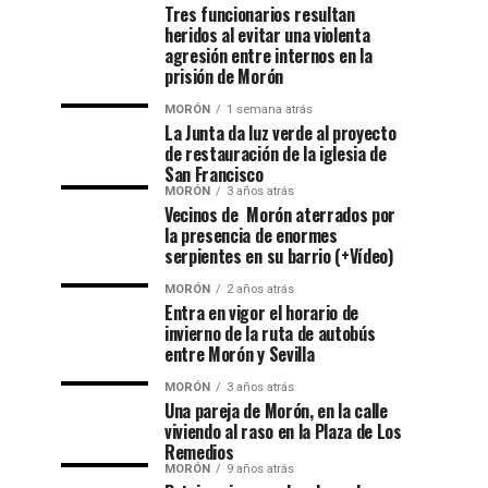
Tres funcionarios resultan
heridos al evitar una violenta
agresión entre internos en la
prisión de Morón
MORÓN
1 semana atrás
La Junta da luz verde al proyecto
de restauración de la iglesia de
San Francisco
MORÓN
3 años atrás
Vecinos de Morón aterrados por
la presencia de enormes
serpientes en su barrio (+Vídeo)
MORÓN
2 años atrás
Entra en vigor el horario de
invierno de la ruta de autobús
entre Morón y Sevilla
MORÓN
3 años atrás
Una pareja de Morón, en la calle
viviendo al raso en la Plaza de Los
Remedios
MORÓN
9 años atrás