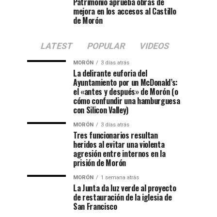
Patrimonio aprueba obras de
mejora en los accesos al Castillo
de Morón
LATEST
POPULAR
VIDEOS
MORÓN
3 días atrás
La delirante euforia del
Ayuntamiento por un McDonald’s:
el «antes y después» de Morón (o
cómo confundir una hamburguesa
con Silicon Valley)
MORÓN
3 días atrás
Tres funcionarios resultan
heridos al evitar una violenta
agresión entre internos en la
prisión de Morón
MORÓN
1 semana atrás
La Junta da luz verde al proyecto
de restauración de la iglesia de
San Francisco