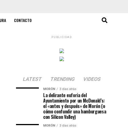
URA
CONTACTO
PUBLICIDAD
LATEST
TRENDING
VIDEOS
MORÓN
3 días atrás
La delirante euforia del
Ayuntamiento por un McDonald’s:
el «antes y después» de Morón (o
cómo confundir una hamburguesa
con Silicon Valley)
MORÓN
3 días atrás