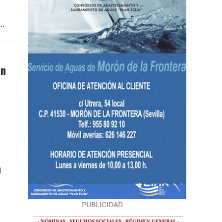
..
an
n