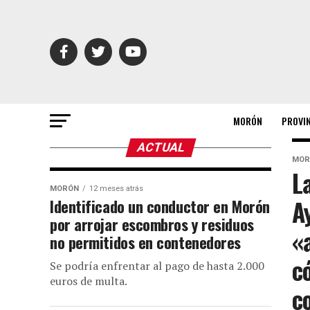
MORÓN
PROVI
ACTUAL
MOR
L
MORÓN
12 meses atrás
A
Identificado un conductor en Morón
por arrojar escombros y residuos
«
no permitidos en contenedores
c
Se podría enfrentar al pago de hasta 2.000
euros de multa.
c