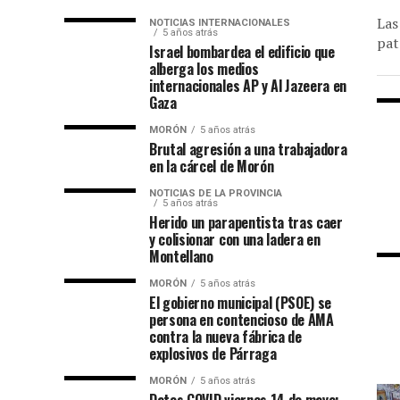
Las
NOTICIAS INTERNACIONALES
5 años atrás
pat
Israel bombardea el edificio que
alberga los medios
internacionales AP y Al Jazeera en
Gaza
MORÓN
5 años atrás
Brutal agresión a una trabajadora
en la cárcel de Morón
NOTICIAS DE LA PROVINCIA
5 años atrás
Herido un parapentista tras caer
y colisionar con una ladera en
Montellano
MORÓN
5 años atrás
El gobierno municipal (PSOE) se
persona en contencioso de AMA
contra la nueva fábrica de
explosivos de Párraga
MORÓN
5 años atrás