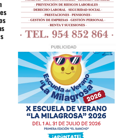
n
tes
os
as
os