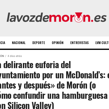
NCIA
NACIONAL
DEPORTE
OPINIÓN
ENTREVISTAS
LVM CULT
ÓN
4 días atrás
a delirante euforia del
yuntamiento por un McDonald’s: 
antes y después» de Morón (o
ómo confundir una hamburguesa
on Silicon Valley)