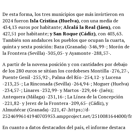
De esta forma, los tres municipios que más invirtieron en
2024 fueron
Isla Cristina (Huelva)
, con una media de
434,13 euros por habitante;
Alcalá la Real (Jáen)
, con
427,51 por habitante;
y San Roque (Cádiz)
, con 403,63.
También son andaluces los pueblos que ocupan la cuarta,
quinta y sexta posición: Baza (Granada) -346,99-; Morón de
la Frontera (Sevilla) -305,05- y Ayamonte -288,57-.
A partir de la novena posición y con cantidades por debajo
de los 280 euros se sitúan los cordobeses Montilla -276,27-,
Puente Genil -255,92-, Palma del Río -254,12- y Lucena
-213,25-; La Rinconada (Sevilla) -264,94-; Moguer (Huelva)
-234,57-; Linares -232,99- y Martos -229,44- (Jaén);
Antequera (Málaga) -231,16-; La Línea de la Concepción
-221,82- y Jerez de la Frontera -209,65- (Cádiz), y
Almuñécar (Granada) -221,47-.https://d-
25246996141940703953.ampproject.net/2510081644000/f
En cuanto a datos destacados del país, el informe destaca