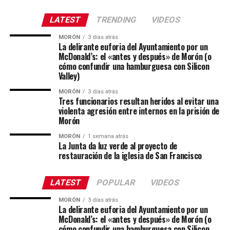
LATEST
TRENDING
VIDEOS
MORÓN
3 días atrás
La delirante euforia del Ayuntamiento por un
McDonald’s: el «antes y después» de Morón (o
cómo confundir una hamburguesa con Silicon
Valley)
MORÓN
3 días atrás
Tres funcionarios resultan heridos al evitar una
violenta agresión entre internos en la prisión de
Morón
MORÓN
1 semana atrás
La Junta da luz verde al proyecto de
restauración de la iglesia de San Francisco
LATEST
POPULAR
VIDEOS
MORÓN
3 días atrás
La delirante euforia del Ayuntamiento por un
McDonald’s: el «antes y después» de Morón (o
cómo confundir una hamburguesa con Silicon