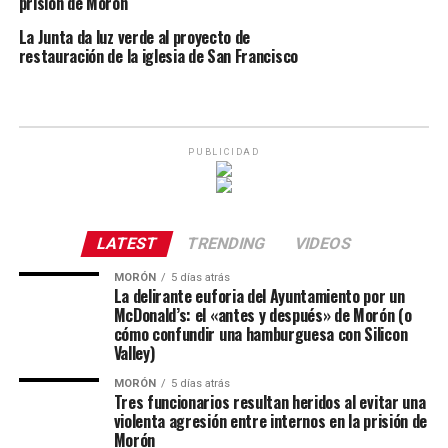
prisión de Morón
La Junta da luz verde al proyecto de
restauración de la iglesia de San Francisco
PUBLICIDAD
LATEST
TRENDING
VIDEOS
MORÓN
5 días atrás
La delirante euforia del Ayuntamiento por un
McDonald’s: el «antes y después» de Morón (o
cómo confundir una hamburguesa con Silicon
Valley)
MORÓN
5 días atrás
Tres funcionarios resultan heridos al evitar una
violenta agresión entre internos en la prisión de
Morón