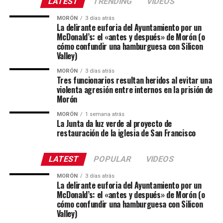
LATEST
TRENDING
VIDEOS
MORÓN
3 días atrás
La delirante euforia del Ayuntamiento por un
McDonald’s: el «antes y después» de Morón (o
cómo confundir una hamburguesa con Silicon
Valley)
MORÓN
3 días atrás
Tres funcionarios resultan heridos al evitar una
violenta agresión entre internos en la prisión de
Morón
MORÓN
1 semana atrás
La Junta da luz verde al proyecto de
restauración de la iglesia de San Francisco
LATEST
POPULAR
VIDEOS
MORÓN
3 días atrás
La delirante euforia del Ayuntamiento por un
McDonald’s: el «antes y después» de Morón (o
cómo confundir una hamburguesa con Silicon
Valley)