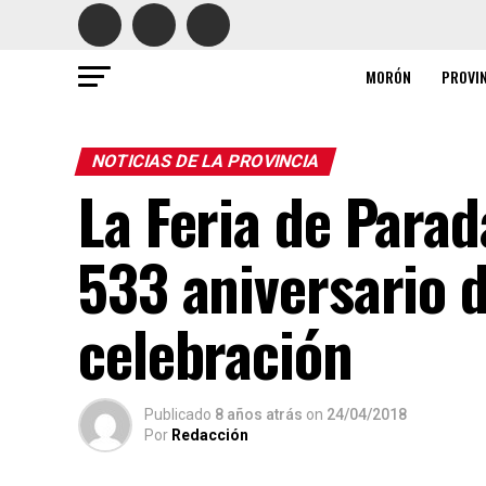
MORÓN
PROVI
NOTICIAS DE LA PROVINCIA
La Feria de Para
533 aniversario 
celebración
Publicado
8 años atrás
on
24/04/2018
Por
Redacción