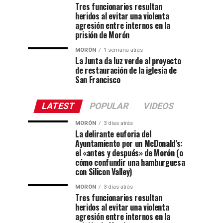
Tres funcionarios resultan
heridos al evitar una violenta
agresión entre internos en la
prisión de Morón
MORÓN
1 semana atrás
La Junta da luz verde al proyecto
de restauración de la iglesia de
San Francisco
LATEST
POPULAR
VIDEOS
MORÓN
3 días atrás
La delirante euforia del
Ayuntamiento por un McDonald’s:
el «antes y después» de Morón (o
cómo confundir una hamburguesa
con Silicon Valley)
MORÓN
3 días atrás
Tres funcionarios resultan
heridos al evitar una violenta
agresión entre internos en la