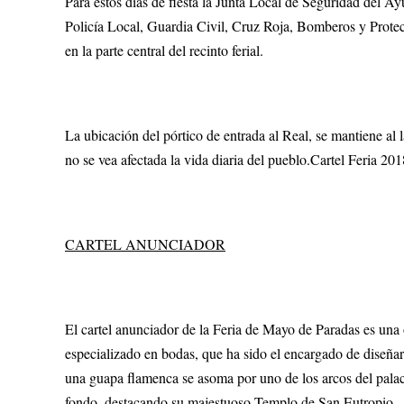
Para estos días de fiesta la Junta Local de Seguridad del A
Policía Local, Guardia Civil, Cruz Roja, Bomberos y Prote
en la parte central del recinto ferial.
La ubicación del pórtico de entrada al Real, se mantiene al l
no se vea afectada la vida diaria del pueblo.Cartel Feria 201
CARTEL ANUNCIADOR
El cartel anunciador de la Feria de Mayo de Paradas es una
especializado en bodas, que ha sido el encargado de diseñar 
una guapa flamenca se asoma por uno de los arcos del pala
fondo, destacando su majestuoso Templo de San Eutropio.