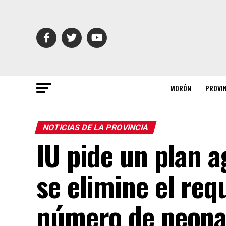
MORÓN
PROVI
NOTICIAS DE LA PROVINCIA
IU pide un plan a
se elimine el req
número de peona