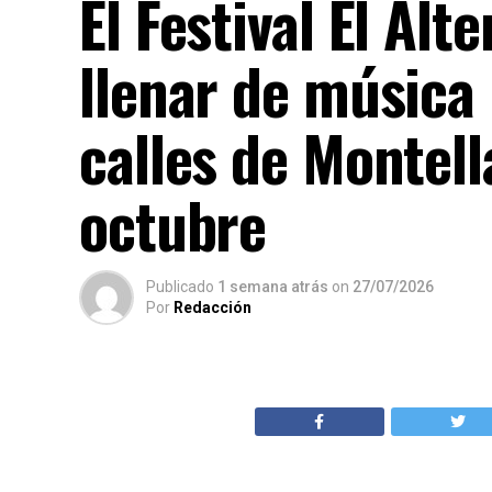
El Festival El Alt
llenar de música
calles de Montell
octubre
Publicado
1 semana atrás
on
27/07/2026
Por
Redacción