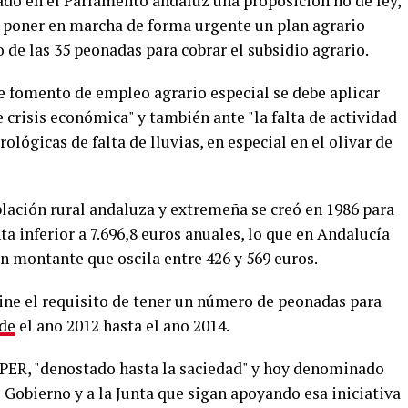
do en el Parlamento andaluz una proposición no de ley,
a a poner en marcha de forma urgente un plan agrario
o de las 35 peonadas para cobrar el subsidio agrario.
e fomento de empleo agrario especial se debe aplicar
e crisis económica" y también ante "la falta de actividad
ológicas de falta de lluvias, en especial en el olivar de
blación rural andaluza y extremeña se creó en 1986 para
a inferior a 7.696,8 euros anuales, lo que en Andalucía
un montante que oscila entre 426 y 569 euros.
ine el requisito de tener un número de peonadas para
de
el año 2012 hasta el año 2014.
o PER, "denostado hasta la saciedad" y hoy denominado
Gobierno y a la Junta que sigan apoyando esa iniciativa