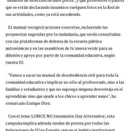
"modelos de selección de unos pocos", y que profesores o padres
que se están declarando insumisos cuelguen fotos en la Red de
sus actividades, como ya está sucediendo.
El manual recogerá acciones concretas, incluyendo las
propuestas sugeridas por la ciudadanía, que serán consultadas
con las plataformas de defensa de la escuela pública
autonómicas y en las asambleas de la 'marea verde' para su
difusión y apoyo por parte de la comunidad educativa, según
cuenta IU.
"Vamos a sacar un manual de desobediencia civil para toda la
comunidad educativa e implicar no sólo al profesorado, sino a las
familias y estudiantes y que no suponga ninguna desventaja en el
aprendizaje sino que ayude a los chicos a aprender mejor", ha
remarcado Enrique Díez.
Con el lema 'LOMCE NO:Insumisión. Hay Alternativa', esta
campaña implica además ruedas de prensa por todas las
federaciones de IU en España; que en el ámbito institucional