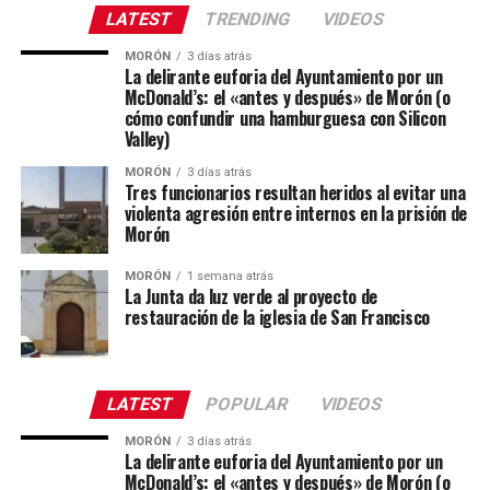
LATEST
TRENDING
VIDEOS
MORÓN
3 días atrás
La delirante euforia del Ayuntamiento por un
McDonald’s: el «antes y después» de Morón (o
cómo confundir una hamburguesa con Silicon
Valley)
MORÓN
3 días atrás
Tres funcionarios resultan heridos al evitar una
violenta agresión entre internos en la prisión de
Morón
MORÓN
1 semana atrás
La Junta da luz verde al proyecto de
restauración de la iglesia de San Francisco
LATEST
POPULAR
VIDEOS
MORÓN
3 días atrás
La delirante euforia del Ayuntamiento por un
McDonald’s: el «antes y después» de Morón (o