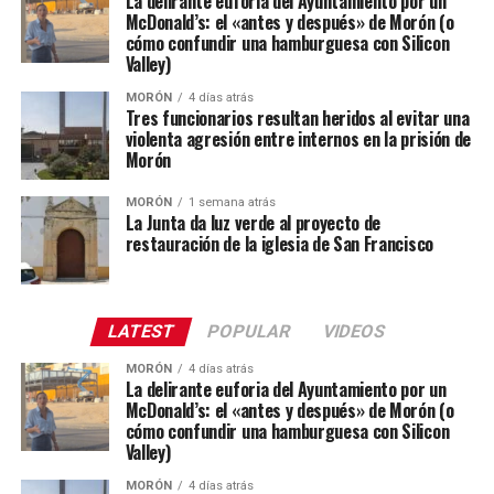
La delirante euforia del Ayuntamiento por un
McDonald’s: el «antes y después» de Morón (o
cómo confundir una hamburguesa con Silicon
Valley)
MORÓN
4 días atrás
Tres funcionarios resultan heridos al evitar una
violenta agresión entre internos en la prisión de
Morón
MORÓN
1 semana atrás
La Junta da luz verde al proyecto de
restauración de la iglesia de San Francisco
LATEST
POPULAR
VIDEOS
MORÓN
4 días atrás
La delirante euforia del Ayuntamiento por un
McDonald’s: el «antes y después» de Morón (o
cómo confundir una hamburguesa con Silicon
Valley)
MORÓN
4 días atrás