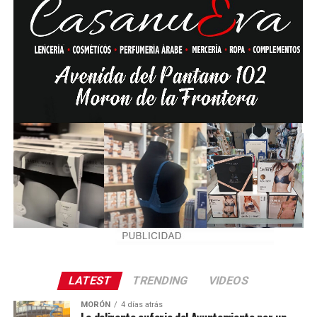
LATEST
TRENDING
VIDEOS
MORÓN
4 días atrás