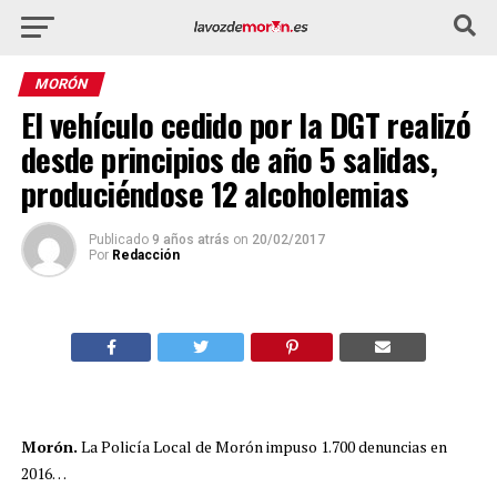
MORÓN
El vehículo cedido por la DGT realizó
desde principios de año 5 salidas,
produciéndose 12 alcoholemias
Publicado
9 años atrás
on
20/02/2017
Por
Redacción
Morón.
La Policía Local de Morón impuso 1.700 denuncias en
2016…