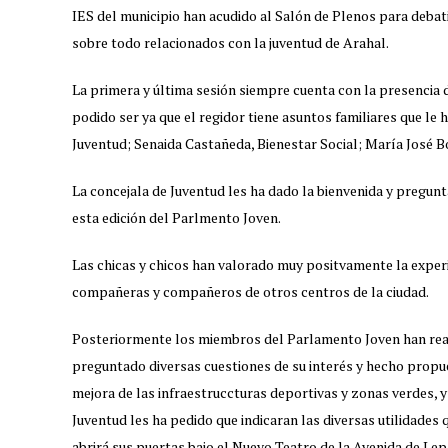
IES del municipio han acudido al Salón de Plenos para deba
sobre todo relacionados con la juventud de Arahal.
La primera y última sesión siempre cuenta con la presencia
podido ser ya que el regidor tiene asuntos familiares que le
Juventud; Senaida Castañeda, Bienestar Social; María José B
La concejala de Juventud les ha dado la bienvenida y pregunt
esta edición del Parlmento Joven.
Las chicas y chicos han valorado muy positvamente la exper
compañeras y compañeros de otros centros de la ciudad.
Posteriormente los miembros del Parlamento Joven han real
preguntado diversas cuestiones de su interés y hecho propu
mejora de las infraestruccturas deportivas y zonas verdes, y l
Juventud les ha pedido que indicaran las diversas utilidades q
abrirá sus puertas bajo el Nuevo Teatro de la Avenida de Lep