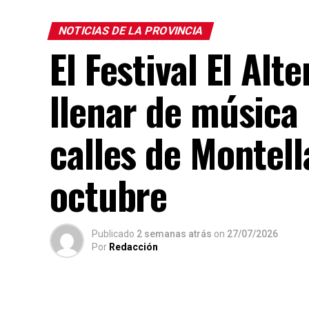
NOTICIAS DE LA PROVINCIA
El Festival El Alt
llenar de música
calles de Montell
octubre
Publicado
2 semanas atrás
on
27/07/2026
Por
Redacción