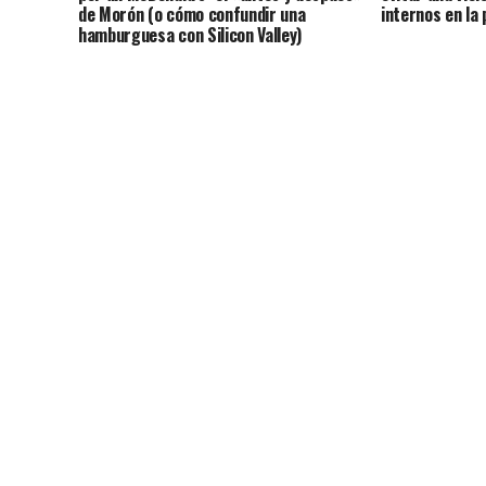
de Morón (o cómo confundir una
internos en la
hamburguesa con Silicon Valley)