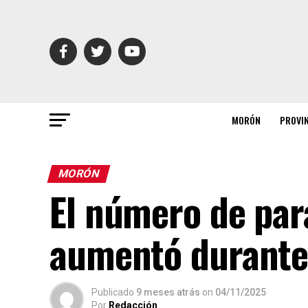
MORÓN
PROVI
MORÓN
El número de pa
aumentó durante
Publicado
9 meses atrás
on
04/11/2025
Por
Redacción