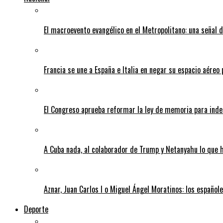
El macroevento evangélico en el Metropolitano: una señal 
Francia se une a España e Italia en negar su espacio aéreo
El Congreso aprueba reformar la ley de memoria para ind
A Cuba nada, al colaborador de Trump y Netanyahu lo que ha
Aznar, Juan Carlos I o Miguel Ángel Moratinos: los español
Deporte