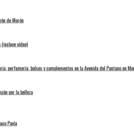
azón de Morón
 (incluye vídeo)
ería, perfumería, bolsos y complementos en la Avenida del Pantano en Mo
sión por la belleza
Paco Pavía