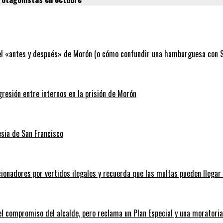
 el «antes y después» de Morón (o cómo confundir una hamburguesa con Si
gresión entre internos en la prisión de Morón
esia de San Francisco
ionadores por vertidos ilegales y recuerda que las multas pueden llegar
el compromiso del alcalde, pero reclama un Plan Especial y una moratori