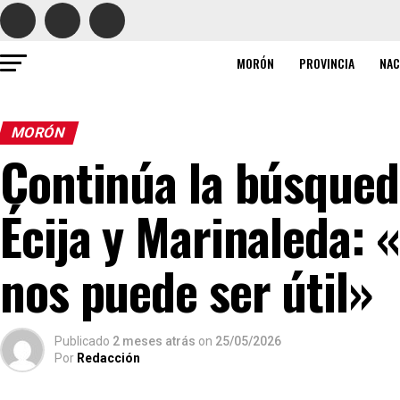
MORÓN
PROVINCIA
NAC
MORÓN
Continúa la búsqued
Écija y Marinaleda: 
nos puede ser útil»
Publicado
2 meses atrás
on
25/05/2026
Por
Redacción