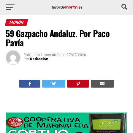
MORÓN
59 Gazpacho Andaluz. Por Paco
Pavía
Publicado
1 mes atrás
on
07/07/2026
Por
Redacción