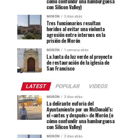
cómo confundir una hamburguesa
con Silicon Valley)
MORÓN
3 días atrás
Tres funcionarios resultan
heridos al evitar una violenta
agresión entre internos en la
prisión de Morón
MORÓN
1 semana atrás
La Junta da luz verde al proyecto
de restauración de la iglesia de
San Francisco
LATEST
POPULAR
VIDEOS
MORÓN
3 días atrás
La delirante euforia del
Ayuntamiento por un McDonald’s:
el «antes y después» de Morón (o
cómo confundir una hamburguesa
con Silicon Valley)
MORÓN
3 días atrás