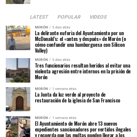
LATEST
POPULAR
VIDEOS
MORÓN
5 días atrás
La delirante euforia del Ayuntamiento por un
McDonald’s: el «antes y después» de Morón (o
cómo confundir una hamburguesa con Silicon
Valley)
MORÓN
5 días atrás
Tres funcionarios resultan heridos al evitar una
violenta agresión entre internos en la prisión de
Morón
MORÓN
1 semana atrás
La Junta da luz verde al proyecto de
restauración de la iglesia de San Francisco
MORÓN
1 semana atrás
El Ayuntamiento de Morón abre 13 nuevos
expedientes sancionadores por vertidos ilegales
y recuerda que las multas pueden llegar a los