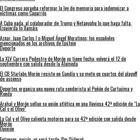
El Congreso aprueba reformar la ley de memoria para indemnizar a
víctimas como Caparrós
A Cuba nada, al colaborador de Trump y Netanyahu lo que haga falta.
Izquierda lo llamáis
Aznar, Juan Carlos I o Miguel Ángel Moratinos: los españoles
mencionados en los archivos de Epstein
Deporte
La XLV Carrera Pedestre de Morón ya tiene fecha: volverá el 12 de
septiembre con salida desde la Alameda
El CB Starlabs Morón resiste en Gandía y se mete en cuartos del playoff
de ascenso
Deportes organiza una nueva ruta senderista al Peñón de Cartajima y
Ronda
Arahal y Morón sellan su unión atlética en una lluviosa 42ª edición de “La
Cal y el Olivo”
La Cal y el Olivo calienta motores para su 42ª edición con salida desde
Morón
Opinión
Entonces, quizás, ya será tarde. Por Diderot