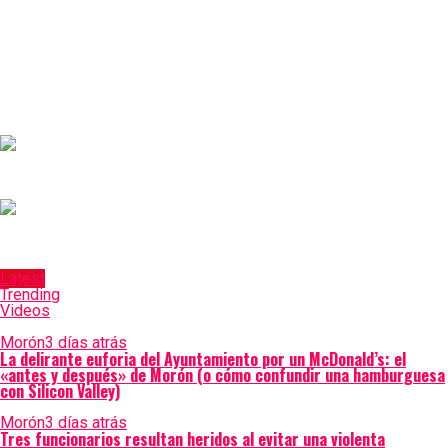
Latest
Trending
Videos
Morón
3 días atrás
La delirante euforia del Ayuntamiento por un McDonald’s: el
«antes y después» de Morón (o cómo confundir una hamburguesa
con Silicon Valley)
Morón
3 días atrás
Tres funcionarios resultan heridos al evitar una violenta