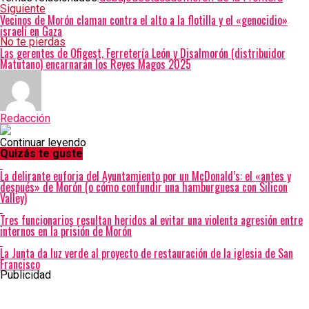
Siguiente
Vecinos de Morón claman contra el alto a la flotilla y el «genocidio»
israelí en Gaza
No te pierdas
Las gerentes de Ofigest, Ferretería León y Disalmorón (distribuidor
Matutano) encarnarán los Reyes Magos 2025
Redacción
Continuar leyendo
Quizás te guste
La delirante euforia del Ayuntamiento por un McDonald’s: el «antes y
después» de Morón (o cómo confundir una hamburguesa con Silicon
Valley)
Tres funcionarios resultan heridos al evitar una violenta agresión entre
internos en la prisión de Morón
La Junta da luz verde al proyecto de restauración de la iglesia de San
Francisco
Publicidad