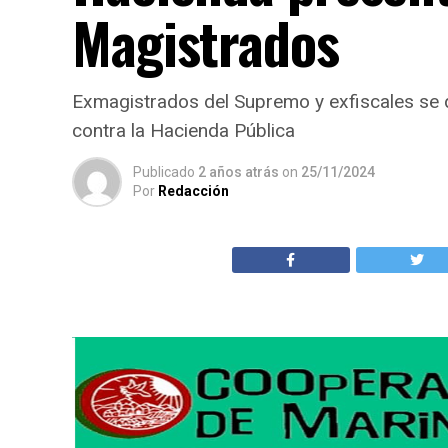
Magistrados
Exmagistrados del Supremo y exfiscales se qu
contra la Hacienda Pública
Publicado
2 años atrás
on
25/11/2024
Por
Redacción