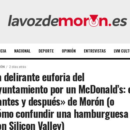
NCIA
NACIONAL
DEPORTE
OPINIÓN
ENTREVISTAS
LVM CULT
ÓN
2 días atrás
a delirante euforia del
yuntamiento por un McDonald’s: 
antes y después» de Morón (o
ómo confundir una hamburguesa
on Silicon Valley)