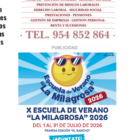
n
tes
os
as
os