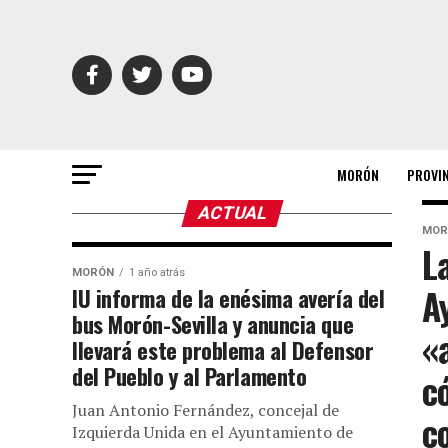
MORÓN
PROVI
ACTUAL
MOR
L
MORÓN
1 año atrás
A
IU informa de la enésima avería del
bus Morón-Sevilla y anuncia que
«
llevará este problema al Defensor
del Pueblo y al Parlamento
c
Juan Antonio Fernández, concejal de
c
Izquierda Unida en el Ayuntamiento de