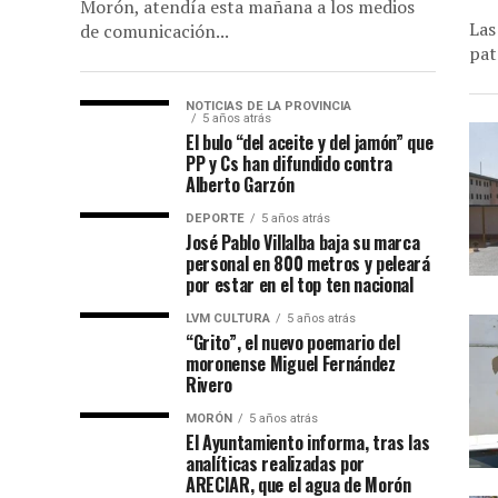
Morón, atendía esta mañana a los medios
Las
de comunicación...
pat
NOTICIAS DE LA PROVINCIA
5 años atrás
El bulo “del aceite y del jamón” que
PP y Cs han difundido contra
Alberto Garzón
DEPORTE
5 años atrás
José Pablo Villalba baja su marca
personal en 800 metros y peleará
por estar en el top ten nacional
LVM CULTURA
5 años atrás
“Grito”, el nuevo poemario del
moronense Miguel Fernández
Rivero
MORÓN
5 años atrás
El Ayuntamiento informa, tras las
analíticas realizadas por
ARECIAR, que el agua de Morón