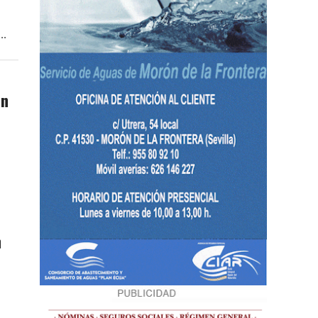
..
an
n