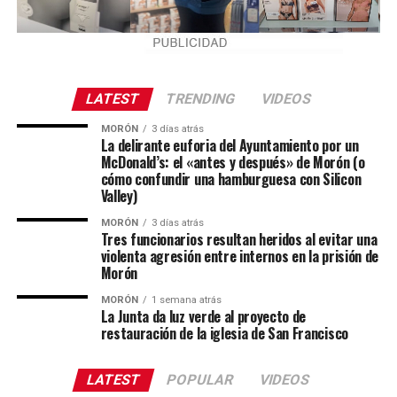
LATEST
TRENDING
VIDEOS
MORÓN
3 días atrás
La delirante euforia del Ayuntamiento por un
McDonald’s: el «antes y después» de Morón (o
cómo confundir una hamburguesa con Silicon
Valley)
MORÓN
3 días atrás
Tres funcionarios resultan heridos al evitar una
violenta agresión entre internos en la prisión de
Morón
MORÓN
1 semana atrás
La Junta da luz verde al proyecto de
restauración de la iglesia de San Francisco
LATEST
POPULAR
VIDEOS