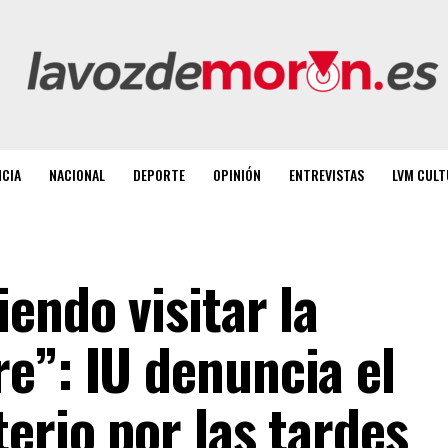
NCIA
NACIONAL
DEPORTE
OPINIÓN
ENTREVISTAS
LVM CULT
endo visitar la
e”: IU denuncia el
erio por las tardes