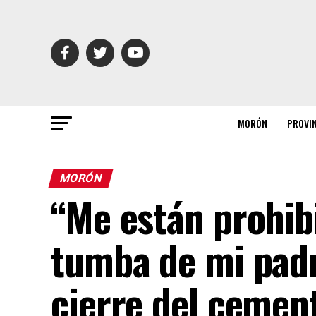
MORÓN
PROVI
MORÓN
“Me están prohibi
tumba de mi padr
cierre del cement