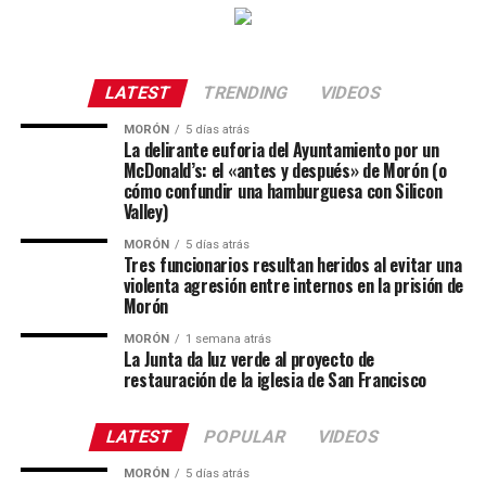
LATEST
TRENDING
VIDEOS
MORÓN
5 días atrás
La delirante euforia del Ayuntamiento por un
McDonald’s: el «antes y después» de Morón (o
cómo confundir una hamburguesa con Silicon
Valley)
MORÓN
5 días atrás
Tres funcionarios resultan heridos al evitar una
violenta agresión entre internos en la prisión de
Morón
MORÓN
1 semana atrás
La Junta da luz verde al proyecto de
restauración de la iglesia de San Francisco
LATEST
POPULAR
VIDEOS
MORÓN
5 días atrás