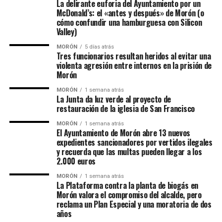
La delirante euforia del Ayuntamiento por un
McDonald’s: el «antes y después» de Morón (o
cómo confundir una hamburguesa con Silicon
Valley)
MORÓN
5 días atrás
Tres funcionarios resultan heridos al evitar una
violenta agresión entre internos en la prisión de
Morón
MORÓN
1 semana atrás
La Junta da luz verde al proyecto de
restauración de la iglesia de San Francisco
MORÓN
1 semana atrás
El Ayuntamiento de Morón abre 13 nuevos
expedientes sancionadores por vertidos ilegales
y recuerda que las multas pueden llegar a los
2.000 euros
MORÓN
1 semana atrás
La Plataforma contra la planta de biogás en
Morón valora el compromiso del alcalde, pero
reclama un Plan Especial y una moratoria de dos
años