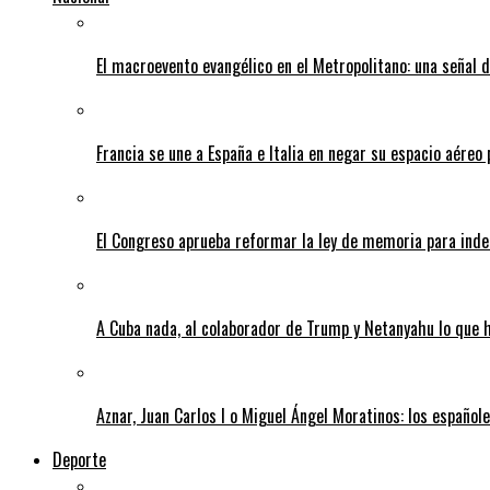
El macroevento evangélico en el Metropolitano: una señal 
Francia se une a España e Italia en negar su espacio aéreo
El Congreso aprueba reformar la ley de memoria para ind
A Cuba nada, al colaborador de Trump y Netanyahu lo que ha
Aznar, Juan Carlos I o Miguel Ángel Moratinos: los español
Deporte