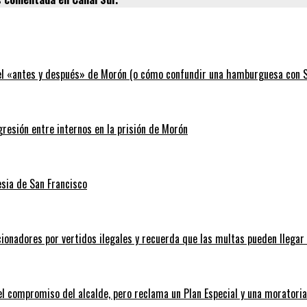
 el «antes y después» de Morón (o cómo confundir una hamburguesa con Si
gresión entre internos en la prisión de Morón
esia de San Francisco
ionadores por vertidos ilegales y recuerda que las multas pueden llegar
el compromiso del alcalde, pero reclama un Plan Especial y una moratori