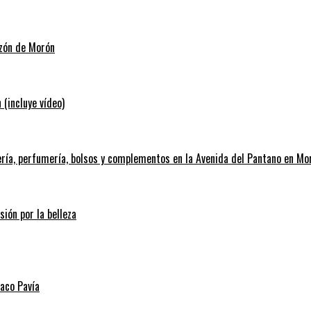
azón de Morón
 (incluye vídeo)
ería, perfumería, bolsos y complementos en la Avenida del Pantano en Mo
sión por la belleza
Paco Pavía