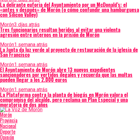
La delirante euforia del Ayuntamiento por un McDonald’s: el
«antes y después» de Morón (o cómo confundir una hamburguesa
con Silicon Valley)
Morón
3 días atrás
Tres funcionarios resultan heridos al evitar una violenta
agresión entre internos en la prisión de Morón
Morón
1 semana atrás
La Junta da luz verde al proyecto de restauración de la iglesia de
San Francisco
Morón
1 semana atrás
El Ayuntamiento de Morón abre 13 nuevos expedientes
sancionadores por vertidos ilegales y recuerda que las multas
pueden llegar a los 2.000 euros
Morón
1 semana atrás
La Plataforma contra la planta de biogás en Morón valora el
compromiso del alcalde, pero reclama un Plan Especial y una
moratoria de dos años
Morón
Provincia
Nacional
Deporte
Opinión