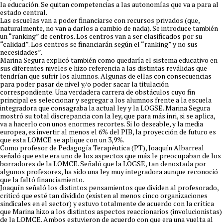
la educación. Se quitan competencias a las autonomías que va a para al
estado central.
Las escuelas van a poder financiarse con recursos privados (que,
naturalmente, no van a darlos a cambio de nada). Se introduce también
un “ranking” de centros. Los centros van a ser clasificados por su
“calidad”. Los centros se financiarán según el “ranking” y no sus
necesidades”.
Marina Segura explicó también como quedaría el sistema educativo en
sus diferentes niveles e hizo referencia a las distintas reválidas que
tendrían que sufrir los alumnos. Algunas de ellas con consecuencias
para poder pasar de nivel y/o poder sacar la titulación
correspondiente. Una verdadera carrera de obstáculos cuyo fin
principal es seleccionar y segregar a los alumnos frente a la escuela
integradora que consagraba la actual ley y la LOGSE. Marina Segura
mostró su total discrepancia con la ley, que para más inri, si se aplica,
va a hacerlo con unos enormes recortes. Si lo deseable, y la media
europea, es invertir al menos el 6% del PIB, la proyección de futuro es
que esta LOMCE se aplique con un 3,9%.
Como profesor de Pedagogía Terapéutica (PT), Joaquín Albarreal
señaló que este era uno de los aspectos que más le preocupaban de los
borradores de la LOMCE. Señaló que la LOGSE, tan denostada por
algunos profesores, ha sido una ley muy integradora aunque reconoció
que la faltó financiamiento.
Joaquín señaló los distintos pensamientos que dividen al profesorado,
criticó que esté tan dividido (existen al menos cinco organizaciones
sindicales en el sector) y estuvo totalmente de acuerdo con la crítica
que Marina hizo a los distintos aspectos reaccionarios (involucionistas)
de la LOMCE. Ambos estuvieron de acuerdo con que era una vuelta al