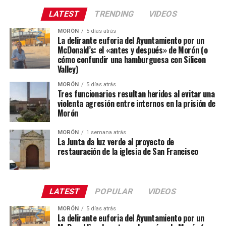
LATEST
TRENDING
VIDEOS
MORÓN
5 días atrás
La delirante euforia del Ayuntamiento por un
McDonald’s: el «antes y después» de Morón (o
cómo confundir una hamburguesa con Silicon
Valley)
MORÓN
5 días atrás
Tres funcionarios resultan heridos al evitar una
violenta agresión entre internos en la prisión de
Morón
MORÓN
1 semana atrás
La Junta da luz verde al proyecto de
restauración de la iglesia de San Francisco
LATEST
POPULAR
VIDEOS
MORÓN
5 días atrás
La delirante euforia del Ayuntamiento por un