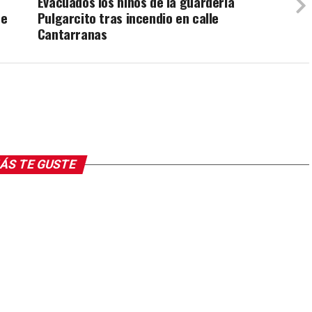
Evacuados los niños de la guardería
de
Pulgarcito tras incendio en calle
Cantarranas
ÁS TE GUSTE