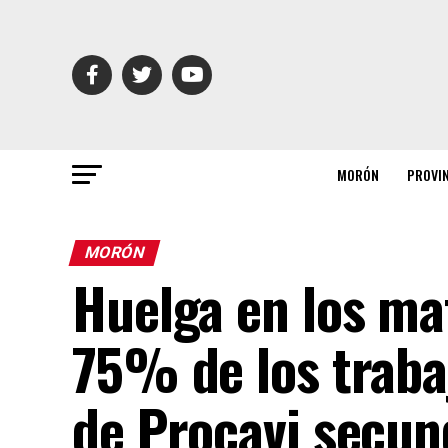
MORÓN
PROVI
MORÓN
Huelga en los ma
75% de los traba
de Procavi secun