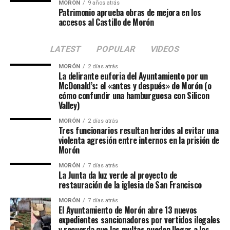
MORÓN
9 años atrás
Patrimonio aprueba obras de mejora en los
accesos al Castillo de Morón
LATEST
POPULAR
VIDEOS
MORÓN
2 días atrás
La delirante euforia del Ayuntamiento por un
McDonald’s: el «antes y después» de Morón (o
cómo confundir una hamburguesa con Silicon
Valley)
MORÓN
2 días atrás
Tres funcionarios resultan heridos al evitar una
violenta agresión entre internos en la prisión de
Morón
MORÓN
7 días atrás
La Junta da luz verde al proyecto de
restauración de la iglesia de San Francisco
MORÓN
7 días atrás
El Ayuntamiento de Morón abre 13 nuevos
expedientes sancionadores por vertidos ilegales
y recuerda que las multas pueden llegar a los