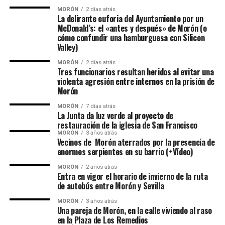
MORÓN
2 días atrás
La delirante euforia del Ayuntamiento por un
McDonald’s: el «antes y después» de Morón (o
cómo confundir una hamburguesa con Silicon
Valley)
MORÓN
2 días atrás
Tres funcionarios resultan heridos al evitar una
violenta agresión entre internos en la prisión de
Morón
MORÓN
7 días atrás
La Junta da luz verde al proyecto de
restauración de la iglesia de San Francisco
MORÓN
3 años atrás
Vecinos de Morón aterrados por la presencia de
enormes serpientes en su barrio (+Vídeo)
MORÓN
2 años atrás
Entra en vigor el horario de invierno de la ruta
de autobús entre Morón y Sevilla
MORÓN
3 años atrás
Una pareja de Morón, en la calle viviendo al raso
en la Plaza de Los Remedios