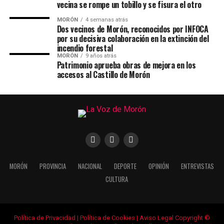
vecina se rompe un tobillo y se fisura el otro
MORÓN
4 semanas atrás
Dos vecinos de Morón, reconocidos por INFOCA
por su decisiva colaboración en la extinción del
incendio forestal
MORÓN
9 años atrás
Patrimonio aprueba obras de mejora en los
accesos al Castillo de Morón
MORÓN
PROVINCIA
NACIONAL
DEPORTE
OPINIÓN
ENTREVISTAS
CULTURA
Política de Privacidad
|
Política de Cookies
|
Aviso Legal
Copyright ©