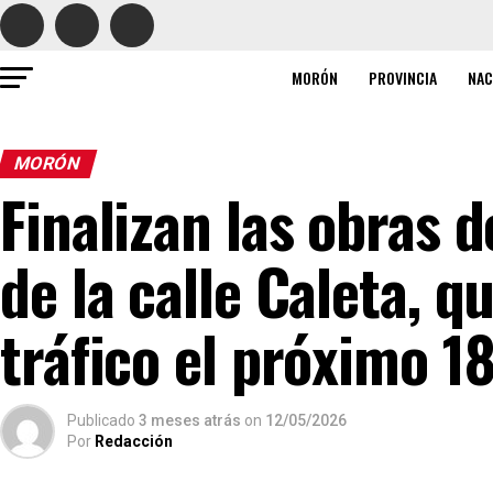
MORÓN
PROVINCIA
NAC
MORÓN
Finalizan las obras 
de la calle Caleta, q
tráfico el próximo 1
Publicado
3 meses atrás
on
12/05/2026
Por
Redacción