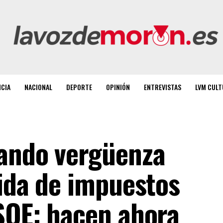
NCIA
NACIONAL
DEPORTE
OPINIÓN
ENTREVISTAS
LVM CULT
dando vergüenza
bida de impuestos
SOE: hacen ahora