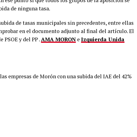
 En ese punto sí que todos los grupos de la aposición se
bida de ninguna tasa.
subida de tasas municipales sin precedentes, entre ellas
robar en el documento adjunto al final del artículo. El
e PSOE y del PP .
AMA MORON
e
Izquierda Unida
 las empresas de Morón con una subida del IAE del 42%