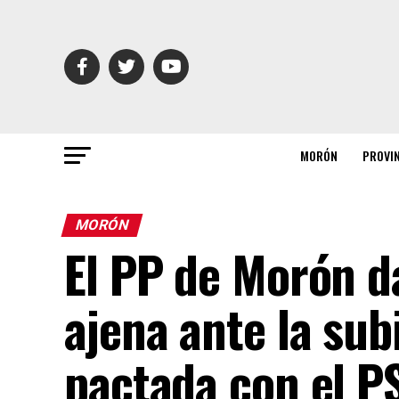
MORÓN
PROVI
MORÓN
El PP de Morón 
ajena ante la su
pactada con el P