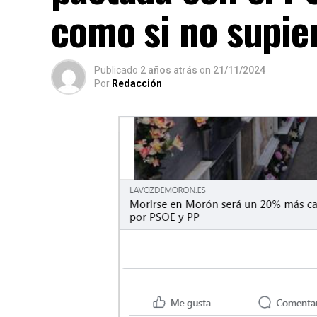
como si no supie
Publicado
2 años atrás
on
21/11/2024
Por
Redacción