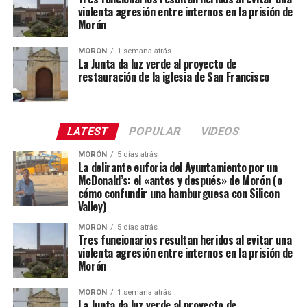
violenta agresión entre internos en la prisión de
Morón
MORÓN
1 semana atrás
La Junta da luz verde al proyecto de
restauración de la iglesia de San Francisco
LATEST
POPULAR
VIDEOS
MORÓN
5 días atrás
La delirante euforia del Ayuntamiento por un
McDonald’s: el «antes y después» de Morón (o
cómo confundir una hamburguesa con Silicon
Valley)
MORÓN
5 días atrás
Tres funcionarios resultan heridos al evitar una
violenta agresión entre internos en la prisión de
Morón
MORÓN
1 semana atrás
La Junta da luz verde al proyecto de