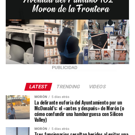
LATEST
TRENDING
VIDEOS
MORÓN
5 días atrás
La delirante euforia del Ayuntamiento por un
McDonald’s: el «antes y después» de Morón (o
cómo confundir una hamburguesa con Silicon
Valley)
MORÓN
5 días atrás
Tres funcionarios resultan heridos al evitar una