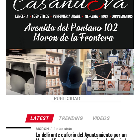
LATEST
TRENDING
VIDEOS
MORÓN
4 días atrás
La delirante euforia del Ayuntamiento por un