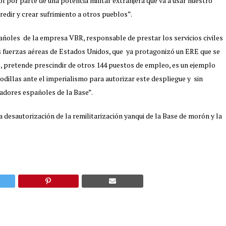
l por parte de una potencia militar extranjera que va a usar nuestro
redir y crear sufrimiento a otros pueblos”.
pañoles de la empresa VBR, responsable de prestar los servicios civiles
s fuerzas aéreas de Estados Unidos, que ya protagonizó un ERE que se
s, pretende prescindir de otros 144 puestos de empleo, es un ejemplo
dillas ante el imperialismo para autorizar este despliegue y sin
adores españoles de la Base”.
a desautorización de la remilitarización yanqui de la Base de morón y la