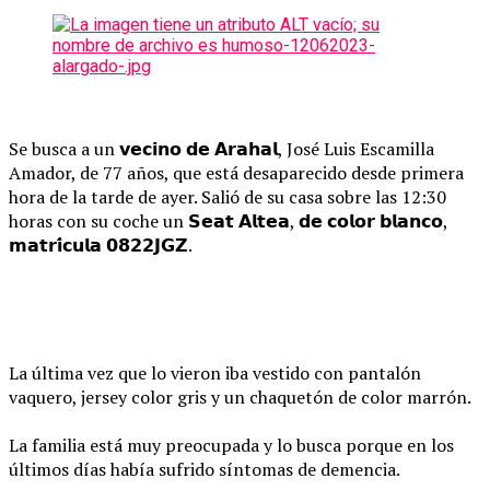
Se busca a un 𝘃𝗲𝗰𝗶𝗻𝗼 𝗱𝗲 𝗔𝗿𝗮𝗵𝗮𝗹, José Luis Escamilla
Amador, de 77 años, que está desaparecido desde primera
hora de la tarde de ayer. Salió de su casa sobre las 12:30
horas con su coche un 𝗦𝗲𝗮𝘁 𝗔𝗹𝘁𝗲𝗮, 𝗱𝗲 𝗰𝗼𝗹𝗼𝗿 𝗯𝗹𝗮𝗻𝗰𝗼,
𝗺𝗮𝘁𝗿𝗶́𝗰𝘂𝗹𝗮 𝟬𝟴𝟮𝟮𝗝𝗚𝗭.
La última vez que lo vieron iba vestido con pantalón
vaquero, jersey color gris y un chaquetón de color marrón.
La familia está muy preocupada y lo busca porque en los
últimos días había sufrido síntomas de demencia.