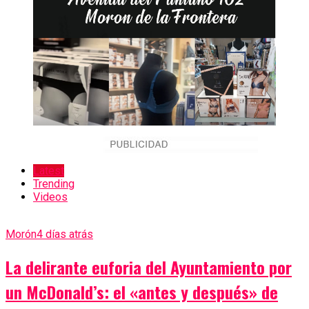
Latest
Trending
Videos
Morón
4 días atrás
La delirante euforia del Ayuntamiento por
un McDonald’s: el «antes y después» de