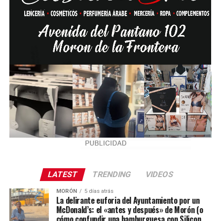
LATEST
TRENDING
VIDEOS
MORÓN
5 días atrás
La delirante euforia del Ayuntamiento por un
McDonald’s: el «antes y después» de Morón (o
cómo confundir una hamburguesa con Silicon