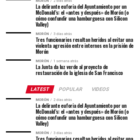
MORÓN
2 días atrás
La delirante euforia del Ayuntamiento por un
McDonald’s: el «antes y después» de Morón (o
cómo confundir una hamburguesa con Silicon
Valley)
MORÓN
3 días atrás
Tres funcionarios resultan heridos al evitar una
violenta agresión entre internos en la prisión de
Morón
MORÓN
1 semana atrás
La Junta da luz verde al proyecto de
restauración de la iglesia de San Francisco
LATEST
POPULAR
VIDEOS
MORÓN
2 días atrás
La delirante euforia del Ayuntamiento por un
McDonald’s: el «antes y después» de Morón (o
cómo confundir una hamburguesa con Silicon
Valley)
MORÓN
3 días atrás
Tres funcionarios resultan heridos al evitar una